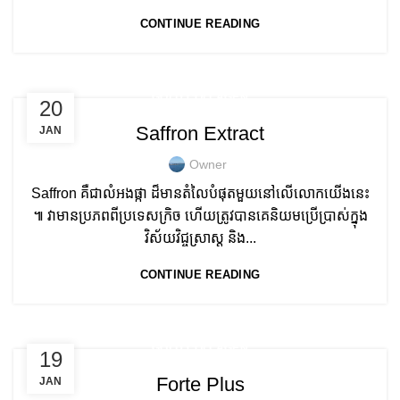
CONTINUE READING
GOLD COLLAGEN
20
Saffron Extract
JAN
Owner
Saffron គឺជាលំអងផ្កា ដ៏មានតំលៃបំផុតមួយនៅលើលោកយើងនេះ
៕ វាមានប្រភពពីប្រទេសក្រិច ហើយត្រូវបានគេនិយមប្រើប្រាស់ក្នុង
វិស័យវិជ្ចសា្រស្ត និង...
CONTINUE READING
GOLD COLLAGEN
19
Forte Plus
JAN