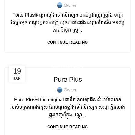
Owner
Forte Plus® ផ្តោតខ្លាំងទៅលើស្បែក ចាស់ជ្រាវជ្រួញខ្លាំង បញ្ហា
ស្បែកមុខ បណ្តុះកូនសក់ថ្មីៗ សុខភាពប៉ះដូង សន្លាក់ដៃជើង អទល្យ
ភាពអ័រម៉ូន ស្រ្ត...
CONTINUE READING
GOLD COLLAGEN
19
Pure Plus
JAN
Owner
Pure Plus® the original ជាទឹក ខូលឡាជិន លំដាប់លេខ១
របស់ចក្រភពអង់គ្លេស ដែលផ្តោតខ្លាំងទៅលើស្បែក សរថ្លា ភ្លឺរលោង
ឆ្លុះចេញពីក្នុង បណ្តុ...
CONTINUE READING