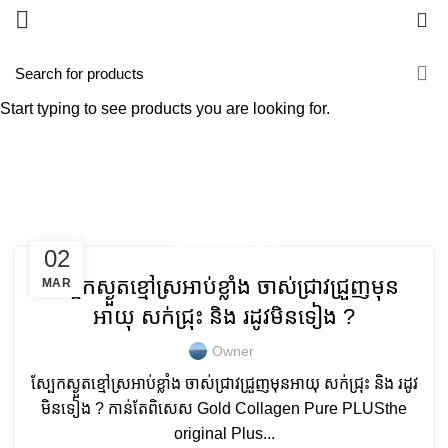
0
Tag Archives: Beauty
supplement
Start typing to see products you are looking for.
HOME
POSTS TAGGED "BEAUTY SUPPLEMENT"
GOLD COLLAGEN
02
ស្បែកស្ងួតខ្មៅស្រអាប់ខ្លាំង ចាស់ជ្រាវជ្រួញមុន
MAR
អាយុ សក់ជ្រុះ និង រដូវមិនទៀង ?
Owner
ស្បែកស្ងួតខ្មៅស្រអាប់ខ្លាំង ចាស់ជ្រាវជ្រួញមុនអាយុ សក់ជ្រុះ និង រដូវ
មិនទៀង ? កាន់តែពិសេស Gold Collagen Pure PLUSthe
original Plus...