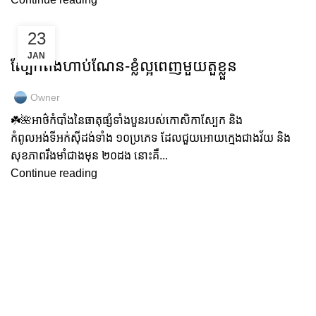
23
GOLD COLLAGEN
JAN
ស្បែកតឹងហាប់ណែន-ខ្លំល្អពេញមួយតួខ្លួន
Owner
☘️🌺អាថ៌កំបាំងនៃធាតុផ្សំទាំងបួនរបស់កោសិកាស្បែក និង
កំពូលអង់ទីអក់សុីដង់ទាំង ១០ប្រភេទ ដែលជួយអោយក្មេងជាងវ័យ និង
សុខភាពរឹងមាំជាងមុន ២០ដង នោះគឺ...
Continue reading