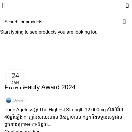
Tag Archives:
#Forteageless
Start typing to see products you are looking for.
HOME
POSTS TAGGED "#FORTEAGELESS"
24
GOLD COLLAGEN
JAN
Pure Beauty Award 2024
Owner
Forte Ageless@ The Highest Strength 12,000mg សំរាប់វ័យ
40ឆ្នាំឡើង ៖ ញាំអស់រយះពេល 3សប្តាហ៌លោកអ្នកនឹងទទួលលទ្ធផល
ដូចខាងក្រោម៖ 👉ជំនួយ...
Continue reading