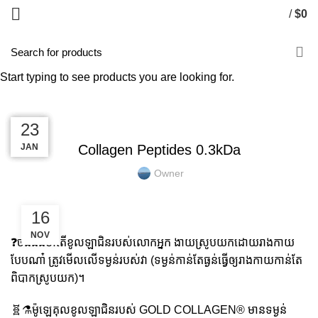
/
$
0
Blog
Start typing to see products you are looking for.
HOME
GOLD COLLAGEN
GOLD COLLAGEN
16
12
01
23
MAR
NOV
JAN
FEB
Collagen Peptides 0.3kDa
Owner
16
NOV
❓️ចង់ដឹងថាតើខូលឡាជិនរបស់លោកអ្នក ងាយស្រូបយកដោយរាងកាយ
បែបណា៎ ត្រូវមើលលើទម្ងន់របស់វា (ទម្ងន់កាន់តែធ្ងន់ធ្វើឲ្យរាងកាយកាន់តែ
ពិបាកស្រូបយក)។
🧬⚗️ម៉ូឡេគុលខូលឡាជិនរបស់ GOLD COLLAGEN® មានទម្ងន់