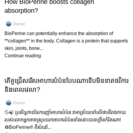
How BioPerine boosts collagen
absorption?
Owner
BioPerine can potentially enhance the absorption of
**collagen** in the body. Collagen is a protein that supports
skin, joints, bone...
Continue reading
GOLD COLLAGEN
តើគួជ្រើសរើសអាហារបំប៉នបែបណាទើបមិនខាតថវិការ
និងពេលវេលា?
Owner
💦🍃 ប្រសិទ្ធភាពនៃការញាំអាហារបំប៉ន វាអាស្រ័យទៅលើថាតើរាងកាយ
របស់លោកអ្នកអាចស្រូបយកអាហារបំប៉នទាំងនោះបានច្រើនកំរិតណា!
♻️BioPerine®️ គឺសំដៅ...