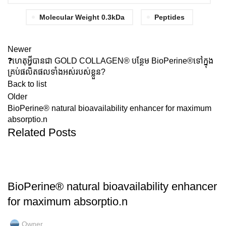
Molecular Weight 0.3kDa
Peptides
Newer
❓️ហេតុអ្វីបានជា GOLD COLLAGEN® បន្ថែម BioPerine®ទៅក្នុង
គ្រប់ផលិតផលទាំងអស់របស់ខ្លួន?
Back to list
Older
BioPerine®️ natural bioavailability enhancer for maximum
absorptio.n
Related Posts
GOLD COLLAGEN
BioPerine®️ natural bioavailability enhancer
for maximum absorptio.n
Owner