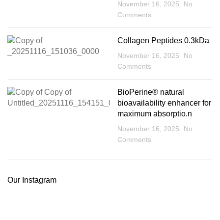
November 16, 2025
No
Comments
Collagen Peptides 0.3kDa
November 16, 2025
No
Comments
BioPerine®️ natural
bioavailability enhancer for
maximum absorptio.n
November 16, 2025
No
Comments
Our Instagram