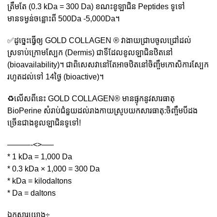
ត្រឹមតែ (0.3 kDa = 300 Da) ខណះខូឡាជិន Peptides ទូទៅ
មានទម្ងន់ចន្លោះពី 500Da -5,000Da។
✅️ដូច្នេះធ្វើឲ្យ GOLD COLLAGEN ® វាងាយជ្រាបចូលជ្រៅដល់
ស្រទាប់ក្រោមស្បែក (Dermis) ជាទីដែលខូលឡាជិនឋិតនៅ
(bioavailability)។ ជាពិសេសវានៅតែអាចឋិតនៅចិញ្ចឹមកោសិការស្បែក
រហូតដល់ទៅ 14ថ្ងៃ (bioactive)។
♻️លើសពីនេះ GOLD COLLAGEN®️ មានផ្ទុកនូវសារធាតុ
BioPerine សំរាប់ជំនួយដល់រាងកាយស្រូបយកសារធាតុ:ចិញ្ចឹមបីដង
ច្រើនជាងខូលឡាជិនទូទៅ!
———-<>—–
* 1 kDa = 1,000 Da
* 0.3 kDa × 1,000 = 300 Da
* kDa = kilodaltons
* Da = daltons
ឯកសារយោង÷