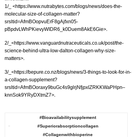
1/_ <https://www.nutrabytes.com/blogs/news/does-the-
molecular-size-of-collagen-matter?
srsltid=AfmBOopvuErF8gAjfxn05-
pBpdvLWhPKievyWIDR6_k0Duem8AkE6Gie>.
2/_<https://www.vanguardnutraceuticals.co.uk/post/the-
science-behind-ultra-low-dalton-collagen-why-size-
matters>.
3/_<https://bepure.co.nz/blogs/news/3-things-to-look-for-in-
a-collagen-supplement?
srsltid=AfmBOoraxy9buGc4s9glrjNfjpxIZRKKWaPHpn–
knnSok9YRyDXtmZ7>.
#bioavailabilitysupplement
#superiorabsorptioncollagen
#Collagenwithbioperine