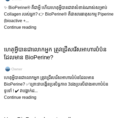
✨ BioPerine®️ គឺជាអ្វី ហើយហេតុអ្វីបានជា​វា​សំខាន់ណាស់សម្រាប់
Collagen របស់អ្នក? 👉 BioPerine®️ គឺជាសារធាតុសកម្ម Piperine
(bioactive +...
Continue reading
GOLD COLLAGEN
ហេតុអ្វីបានជាលោកអ្នក ត្រូវជ្រើសរើសអាហារបំប៉ន
ដែលមាន BioPerine?
Owner
ហេតុអ្វីបានជាលោកអ្នក ត្រូវជ្រើសរើសអាហារបំប៉នដែលមាន
BioPerine? ✅️ព្រោះវាបង្កើនប្រសិទ្ធភាព 3ដងប្រសើជាងអាហាបំប៉ន
ទូទៅ ! ✔️ វាបង្អាក់ដ...
Continue reading
GOLD COLLAGEN