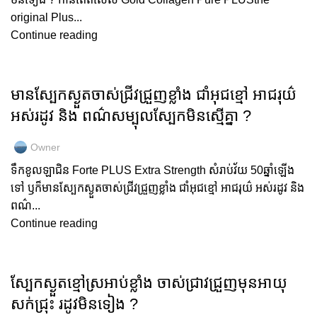
original Plus...
Continue reading
GOLD COLLAGEN
មានស្បែកស្ងួតចាស់ជ្រីវជ្រួញខ្លាំង ជាំអុជខ្មៅ អាជរុយ៌
អស់រដូវ និង ពណ៌សម្បុលស្បែកមិនស្មើគ្នា ?
Owner
ទឹកខូលឡាជិន Forte PLUS Extra Strength សំរាប់វ័យ 50ឆ្នាំឡើង
ទៅ ឫក៏មានស្បែកស្ងួតចាស់ជ្រីវជ្រួញខ្លាំង ជាំអុជខ្មៅ អាជរុយ៌ អស់រដូវ និង
ពណ៌...
Continue reading
GOLD COLLAGEN
ស្បែកស្ងួតខ្មៅស្រអាប់ខ្លាំង ចាស់ជ្រាវជ្រួញមុនអាយុ
សក់ជ្រុះ រដូវមិនទៀង ?