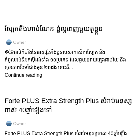
GOLD COLLAGEN
ស្បែកតឹងហាប់ណែន-ខ្លំល្អពេញមួយតួខ្លួន
Owner
☘️🌺អាថ៌កំបាំងនៃធាតុផ្សំទាំងបួនរបស់កោសិកាស្បែក និង
កំពូលអង់ទីអក់សុីដង់ទាំង ១០ប្រភេទ ដែលជួយអោយក្មេងជាងវ័យ និង
សុខភាពរឹងមាំជាងមុន ២០ដង នោះគឺ...
Continue reading
GOLD COLLAGEN
Forte PLUS Extra Strength Plus សំរាប់មនុស្ស
ចាស់ 40ឆ្នាំឡើងទៅ
Owner
Forte PLUS Extra Strength Plus សំរាប់មនុស្សចាស់ 40ឆ្នាំឡើង