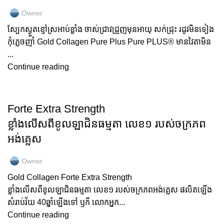
Owner
ស្បែកស្ងួតខ្មៅស្រអាប់ខ្លាំង ចាស់ជ្រាវជ្រួញមុនអាយុ សក់ជ្រុះ រដូវមិនទៀង
កុំភ្លេចញាំ Gold Collagen Pure Plus Pure PLUS® មានវៃតាមិន
...
Continue reading
GOLD COLLAGEN
Forte Extra Strength
ខ្លាំងលើសពីខូលឡាជិនធម្មតា លេខ១ របស់ចក្រភព
អង់គ្លេស
Owner
Gold Collagen Forte Extra Strength
ខ្លាំងលើសពីខូលឡាជិនធម្មតា លេខ១ របស់ចក្រភពអង់គ្លេស ផលិតឡើង
សំរាប់វ័យ 40ឆ្នាំឡើងទៅ ឫក៏ លោកអ្នក...
Continue reading