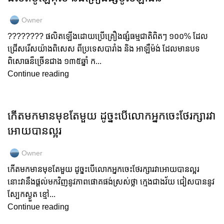
Owner
???????? ផលិតឡើងដោយប្រើគ្រឿងផ្សំធម្មជាតិពិតៗ ១០០% ដែល
ជ្រើសរើសយ៉ាងពិសេស ពីប្រទេសបារាំង និង អាឡឺម៉ង់ ដែលមានបទ
ពិសោធន៏ច្រើនជាង ១៣៥ឆ្នាំ ក...
Continue reading
GOLD COLLAGEN
កើតមកមានមុខតែមួយ ដូច្នះបើលោកអ្នកចេះថែរក្សារវា
អោយបានល្អរ
Owner
កើតមកមានមុខតែមួយ ដូច្នះបើលោកអ្នកចេះថែរក្សារវាអោយបានល្អរ
នោះវានឹងផ្តល់មកវិញនូវភាពផោគផង់ស្រស់ថ្លា ក្មេងជាងវ័យ ជៀសបាននូវ
ស្បែកស្ងួត ខ្មៅ...
Continue reading