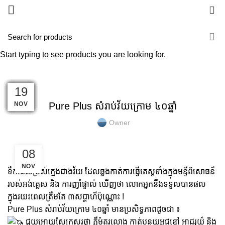
0
Blog
Start typing to see products you are looking for.
HOME
GOLD COLLAGEN
GOLD COLLAGEN
23
13
09
07
04
03
02
27
26
26
26
19
MAR
MAR
MAR
MAR
MAR
NOV
JAN
SEP
FEB
FEB
FEB
FEB
Pure Plus សំរាប់វ័យក្រោម ៤០ឆ្នាំ
Owner
08
NOV
ទឹកនៃសម្រស់ក្មេងជាងវ័យ ដែលឆ្លងកាត់ការធ្វើតេស្តទាំងក្នុងមន្ទីពិសោធន៏
របស់អង់គ្លេស និង ការញាំផ្ទាល់ ឃើញថា លោកអ្នកនឹងទទួលបានផល
ក្នុងរយះពេលត្រឹមតែ ៣សប្តាហ៏ប៉ុណ្ណោះ !
Pure Plus សំរាប់វ័យក្រោម ៤០ឆ្នាំ មានប្រសិទ្ធភាពដូចជា ៖
ជួយអោយស្បែកសរថ្លា ភ្លឺម៉តរលោង កាត់បន្ថយអុជខ្មៅ អាជរុយ៌ និង