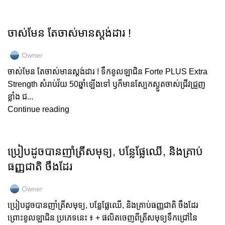
GOLD COLLAGEN
ចាស់មែន តែចាស់មានស្តង់ដារ !
Owner
ចាស់មែន តែចាស់មានស្តង់ដារ ! ទឹកខូលឡាជិន Forte PLUS Extra
Strength សំរាប់វ័យ 50ឆ្នាំឡើងទៅ ឫក៏មានស្បែកស្ងួតចាស់ជ្រីវជ្រួញ
ខ្លាំង ជ...
Continue reading
GOLD COLLAGEN
ប្រៀបដូចបានញាំត្រីសមុទ្យ, បន្លែផ្លែឈើ, និងគ្រាប់
ធញ្ញជាតិ ចឹងដែរ
Owner
ប្រៀបដូចបានញាំត្រីសមុទ្យ, បន្លែផ្លែឈើ, និងគ្រាប់ធញ្ញជាតិ ចឹងដែរ
ព្រោះខូលឡាជិន ប្រភេទនេះ ៖ + ផលិតចេញពីត្រីសមុទ្យទឹកជ្រៅនៃ