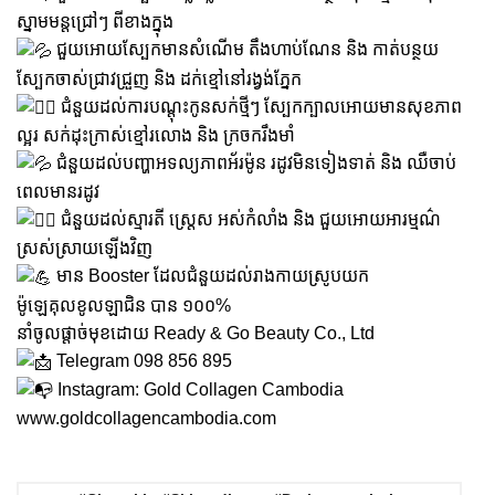
ស្នាមមន្តជ្រៅៗ ពីខាងក្នុង
ជួយអោយស្បែកមានសំណើម តឹងហាប់ណែន និង កាត់បន្ថយ
ស្បែកចាស់ជ្រាវជ្រួញ និង ដក់ខ្មៅនៅរង្វង់ភ្នែក
ជំនួយដល់ការបណ្តុះកូនសក់ថ្មីៗ ស្បែកក្បាលអោយមានសុខភាព
ល្អរ សក់ដុះក្រាស់ខ្មៅរលោង និង ក្រចករឹងមាំ
ជំនួយដល់បញ្ហាអទល្យភាពអ័រម៉ូន រដូវមិនទៀងទាត់ និង ឈឺចាប់
ពេលមានរដូវ
ជំនួយដល់ស្មារតី ស្រ្តេស អស់កំលាំង និង ជួយអោយអារម្មណ៌
ស្រស់ស្រាយឡើងវិញ
មាន Booster ដែលជំនួយដល់រាងកាយស្រូបយក
ម៉ូឡេគុលខូលឡាជិន បាន ១០០%
នាំចូលផ្តាច់មុខដោយ Ready & Go Beauty Co., Ltd
Telegram 098 856 895
Instagram: Gold Collagen Cambodia
www.goldcollagencambodia.com