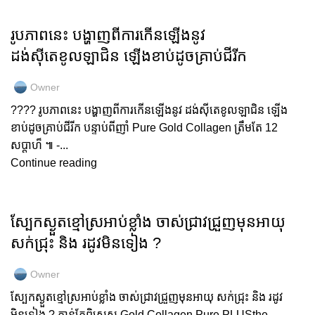
GOLD COLLAGEN
រូបភាពនេះ បង្ហាញពីការកើនឡើងនូវ
ដង់ស៊ីតេខូលឡាជិន ឡើងខាប់ដូចគ្រាប់ជីរីក
Owner
???? រូបភាពនេះ បង្ហាញពីការកើនឡើងនូវ ដង់ស៊ីតេខូលឡាជិន ឡើង
ខាប់ដូចគ្រាប់ជីរីក បន្ទាប់ពីញាំ Pure Gold Collagen ត្រឹមតែ 12
សប្តាហ៏ ៕ -...
Continue reading
GOLD COLLAGEN
ស្បែកស្ងួតខ្មៅស្រអាប់ខ្លាំង ចាស់ជ្រាវជ្រួញមុនអាយុ
សក់ជ្រុះ និង រដូវមិនទៀង ?
Owner
ស្បែកស្ងួតខ្មៅស្រអាប់ខ្លាំង ចាស់ជ្រាវជ្រួញមុនអាយុ សក់ជ្រុះ និង រដូវ
មិនទៀង ? កាន់តែពិសេស Gold Collagen Pure PLUSthe