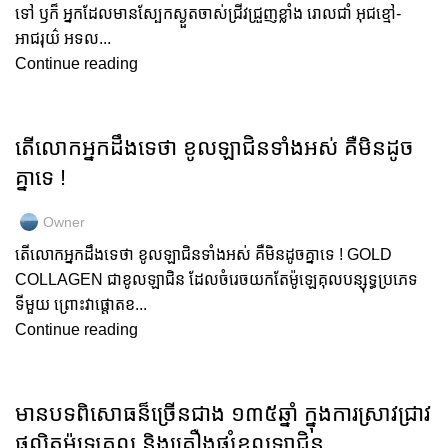
ទៅ ឫក៏ អ្នកដែលមានស្បែកស្ងួតចាស់ជ្រីវជ្រួញខ្លាំង រោលជាំ អុជខ្មៅ-
អាជរុយ៌ អទល...
Continue reading
GOLD COLLAGEN
តើលោកអ្នកដឹងទេថា ខូលឡាជិនទាំងអស់ គឺមិនដូច
គ្នាទេ !
Owner
តើលោកអ្នកដឹងទេថា ខូលឡាជិនទាំងអស់ គឺមិនដូចគ្នាទេ ! GOLD
COLLAGEN ជាខូលឡាជិន ដែលចំរេចយកតែម៉ូឡេគុលបន្សុទ្ធប្រភេទ
ទីមួយ ព្រោះវាផ្តោតខ...
Continue reading
GOLD COLLAGEN
មានបទពិសោធន៏ច្រើនជាង ១៣៥ឆ្នាំ ក្នុងការស្រាវជ្រាវ
ផលិតម៉ូឡេគុល និងគ្រឿងផ្សំខូលឡាជិន