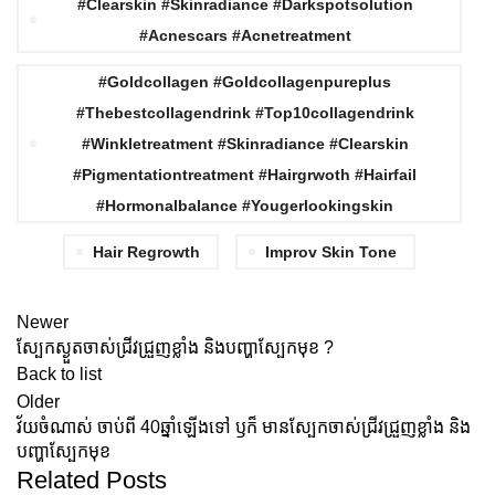
#clearskin #skinradiance #darkspotsolution
#acnescars #acnetreatment
#goldcollagen #goldcollagenpureplus
#thebestcollagendrink #top10collagendrink
#winkletreatment #skinradiance #clearskin
#pigmentationtreatment #Hairgrwoth #hairfail
#hormonalbalance #yougerlookingskin
Hair Regrowth
Improv Skin Tone
Newer
ស្បែកស្ងួតចាស់ជ្រីវជ្រួញខ្លាំង និងបញ្ហាស្បែកមុខ ?
Back to list
Older
វ័យចំណាស់ ចាប់ពី 40ឆ្នាំឡើងទៅ ឫក៏ មានស្បែកចាស់ជ្រីវជ្រួញខ្លាំង និង
បញ្ហាស្បែកមុខ
Related Posts