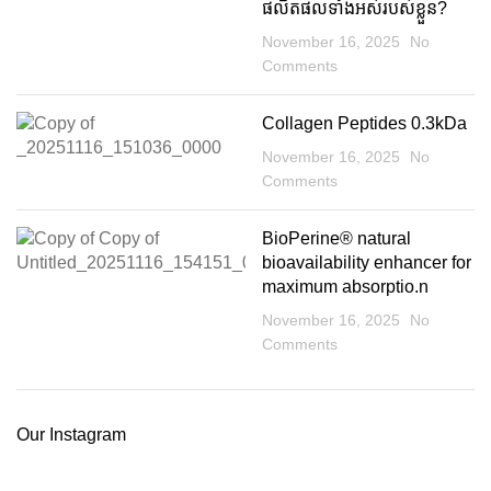
ផលិតផលទាំងអស់របស់ខ្លួន?
November 16, 2025
No
Comments
Collagen Peptides 0.3kDa
November 16, 2025
No
Comments
BioPerine®️ natural
bioavailability enhancer for
maximum absorptio.n
November 16, 2025
No
Comments
Our Instagram